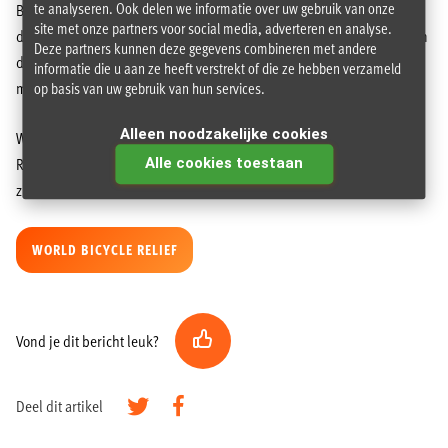
te analyseren. Ook delen we informatie over uw gebruik van onze
Bij Babboe willen we juist nu het verschil maken, door te laten zien
site met onze partners voor social media, adverteren en analyse.
dat het niet vanzelfsprekend is om een fiets te hebben. Wij zullen een
Deze partners kunnen deze gegevens combineren met andere
deel van onze omzet doneren aan World Bicycle Relief zodat zij nog
informatie die u aan ze heeft verstrekt of die ze hebben verzameld
meer mensen kunnen mobiliseren.
op basis van uw gebruik van hun services.
Alleen noodzakelijke cookies
We zouden het geweldig vinden als jij ons helpt om World Bicycle
Relief te ondersteunen. Bekijk onze speciale donatie-pagina om te
Alle cookies toestaan
zien hoe jij je steentje bij kunt dragen.
WORLD BICYCLE RELIEF
Vond je dit bericht leuk?
Deel dit artikel