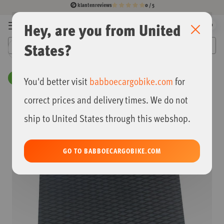
klantenreviews
0 / 5
Ga
Hey, are you from United
0
SLUITE
Menu
naar
Mijn
de
winkelwag
States?
inhoud
Babboe
Korting
You'd better visit
babboecargobike.com
for
Ga
correct prices and delivery times. We do not
naar
het
ship to United States through this webshop.
einde
van
de
afbeeldingen-
GO TO BABBOECARGOBIKE.COM
gallerij