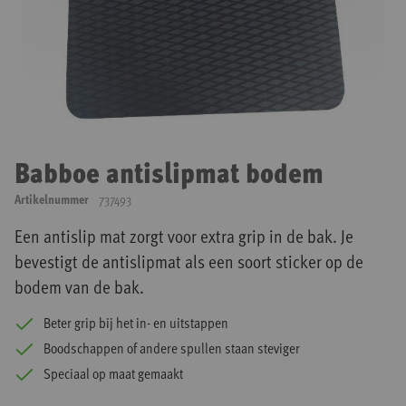
Ga
naar
Babboe antislipmat bodem
het
begin
Artikelnummer
737493
van
de
Een antislip mat zorgt voor extra grip in de bak. Je
afbeeldingen-
bevestigt de antislipmat als een soort sticker op de
gallerij
bodem van de bak.
Beter grip bij het in- en uitstappen
Boodschappen of andere spullen staan steviger
Speciaal op maat gemaakt