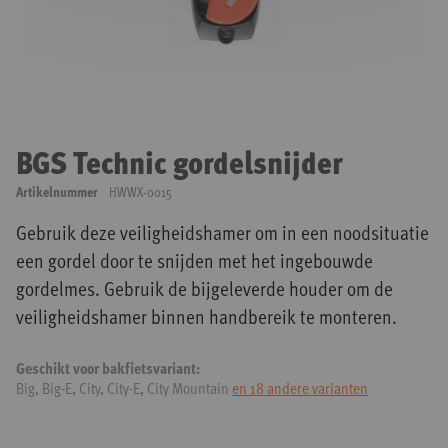
Ga
naar
BGS Technic gordelsnijder
het
begin
Artikelnummer
HWWX-0015
van
de
Gebruik deze veiligheidshamer om in een noodsituatie
afbeeldingen-
een gordel door te snijden met het ingebouwde
gallerij
gordelmes. Gebruik de bijgeleverde houder om de
veiligheidshamer binnen handbereik te monteren.
Geschikt voor bakfietsvariant:
Big, Big-E, City, City-E, City Mountain
en 18 andere varianten