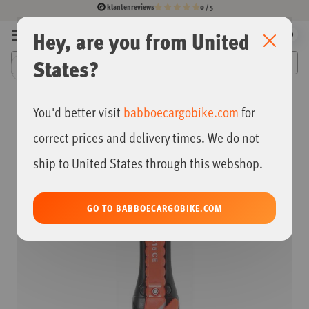
klantenreviews
0 / 5
Ga
Hey, are you from United
0
SLUITE
Menu
naar
Mijn
de
winkelwag
States?
inhoud
Babboe
Ga
You'd better visit
babboecargobike.com
for
naar
het
correct prices and delivery times. We do not
einde
van
ship to United States through this webshop.
de
afbeeldingen-
gallerij
GO TO BABBOECARGOBIKE.COM