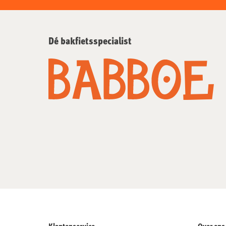
Dé bakfietsspecialist
Klantenservice
Over ons