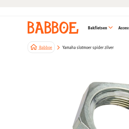
Bakfietsen
Acces
Babboe
Yamaha slotmoer spider zilver
Ga
naar
het
einde
van
de
afbeeldingen-
gallerij