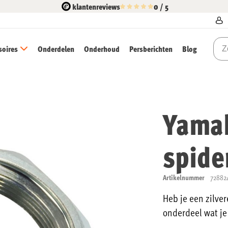
klantenreviews
0 / 5
soires
Onderdelen
Onderhoud
Persberichten
Blog
Yamah
spider
Artikelnummer
72882
Heb je een zilve
onderdeel wat je