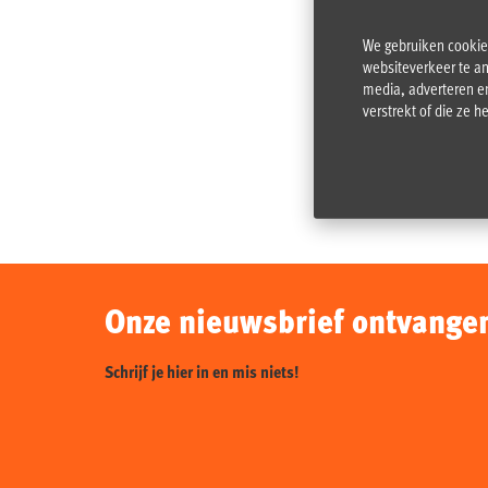
We gebruiken cookies
websiteverkeer te an
media, adverteren e
verstrekt of die ze 
Onze nieuwsbrief ontvange
Schrijf je hier in en mis niets!