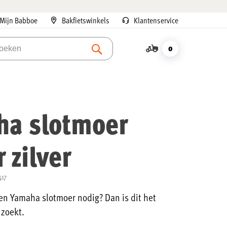
Mijn Babboe
Bakfietswinkels
Klantenservice
Ga
naar
de
0
Mijn
inhoud
winkelwagen
a slotmoer
 zilver
417
ren Yamaha slotmoer nodig? Dan is dit het
 zoekt.