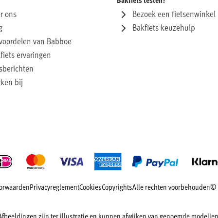
r ons
Bezoek een fietsenwinkel
g
Bakfiets keuzehulp
voordelen van Babboe
fiets ervaringen
sberichten
ken bij
orwaarden
Privacyreglement
Cookies
Copyrights
Alle rechten voorbehouden
© 
Afbeeldingen zijn ter illustratie en kunnen afwijken van genoemde modellen